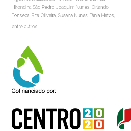
Hirondina São Pedro, Joaquim Nunes, Orlando
Fonseca, Rita Oliveira, Susana Nunes, Tânia Matos,
entre outros