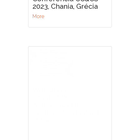
2023, Chania, Grécia
More
Workshop
EcoModZHC -
Aplicações Urbanas -
27 de junho de 2023 -
10h30
More