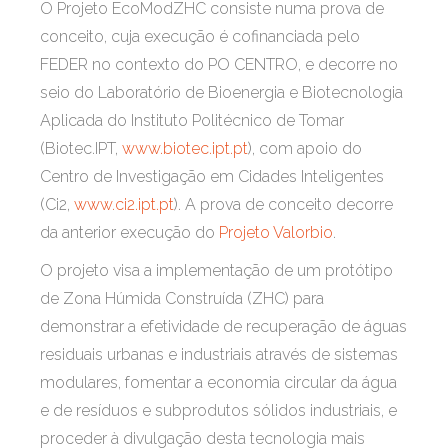
O Projeto EcoModZHC consiste numa prova de
conceito, cuja execução
é cofinanciada pelo
FEDER no contexto do PO CENTRO
, e decorre no
seio do Laboratório de Bioenergia e Biotecnologia
Aplicada do Instituto Politécnico de Tomar
(Biotec.IPT,
www.biotec.ipt.pt
), com apoio do
Centro de Investigação em Cidades Inteligentes
(Ci2,
www.ci2.ipt.pt
). A prova de conceito decorre
da anterior execução do
Projeto Valorbio
.
O projeto visa a implementa
ção de
um protótipo
de Zona Húmida Construída (ZHC) para
demonstrar a efetividade de recuperação de águas
residuais urbanas e industriais através de sistemas
modulares, fomentar a economia circular da água
e de resíduos e subprodutos sólidos industriais, e
proceder à divulgação desta tecnologia mais